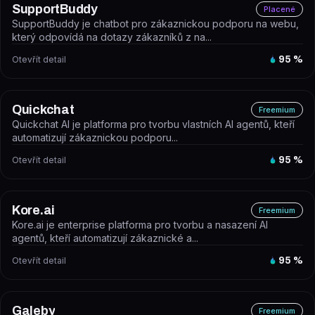
SupportBuddy
Placené
SupportBuddy je chatbot pro zákaznickou podporu na webu,
který odpovídá na dotazy zákazníků z na...
Otevřít detail
95
%
Quickchat
Freemium
Quickchat AI je platforma pro tvorbu vlastních AI agentů, kteří
automatizují zákaznickou podporu...
Otevřít detail
95
%
Kore.ai
Freemium
Kore.ai je enterprise platforma pro tvorbu a nasazení AI
agentů, kteří automatizují zákaznické a...
Otevřít detail
95
%
Galeby
Freemium