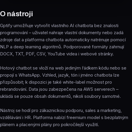
O nástroji
Gptify umožňuje vytvořit vlastního AI chatbota bez znalosti
programování – uživatel nahraje vlastní dokumenty nebo zadá
zdroje dat a platforma chatbota automaticky natrénuje pomocí
NLP a deep learning algoritmů. Podporované formáty zahrnují
DOCX, TXT, PDF, CSV, YouTube videa i webové stránky.
Hotový chatbot se vloží na web jediným řádkem kódu nebo se
propojí s WhatsApp. Vzhled, jazyk, tón i jméno chatbota lze
přizpůsobit; k dispozici je také white-label možnost pro
rebrandování. Data jsou zabezpečena na AWS serverech –
ukládá se pouze obsah dokumentů, nikoli soubory samotné.
Nástroj se hodí pro zákaznickou podporu, sales a marketing,
vzdělávání i HR. Platforma nabízí freemium model s bezplatným
plánem a placenými plány pro pokročilejší využití.