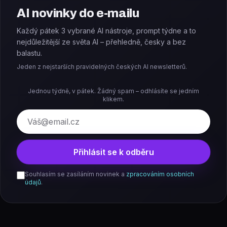
AI novinky do e-mailu
Každý pátek 3 vybrané AI nástroje, prompt týdne a to
nejdůležitější ze světa AI – přehledně, česky a bez
balastu.
Jeden z nejstarších pravidelných českých AI newsletterů.
Jednou týdně, v pátek. Žádný spam – odhlásíte se jedním
klikem.
E-mail
Přihlásit se k odběru
Souhlasím se zasíláním novinek a
zpracováním osobních
údajů
.