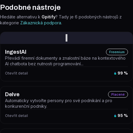
Podobné nástroje
Hledáte alternativu k
Gpitify
? Tady je
6
podobných nástrojů z
kategorie
Zákaznická podpora
.
I
IngestAI
Freemium
Převádí firemní dokumenty a znalostní báze na kontextového
AI chatbota bez nutnosti programování...
Otevřít detail
99
%
Delve
Placené
Automaticky vytvořte persony pro své podnikání a pro
konkurenční podniky.
Otevřít detail
95
%