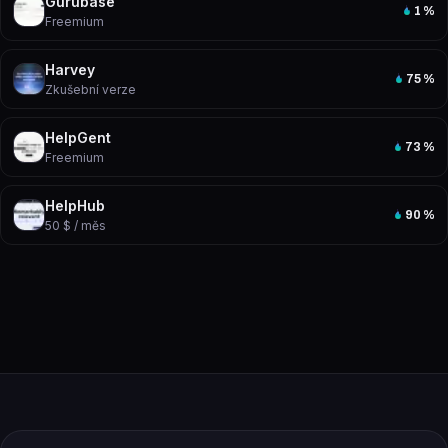
Gurubase
1
%
Freemium
Harvey
75
%
Zkušební verze
HelpGent
73
%
Freemium
HelpHub
90
%
50 $ / měs