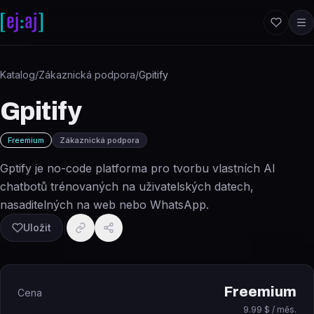
Přeskočit na obsah
Katalog
/
Zákaznická podpora
/
Gpitify
Gpitify
Freemium
Zákaznická podpora
Gptify je no-code platforma pro tvorbu vlastních AI
chatbotů trénovaných na uživatelských datech,
nasaditelných na web nebo WhatsApp.
Uložit
Freemium
Cena
9.99 $ / měs.