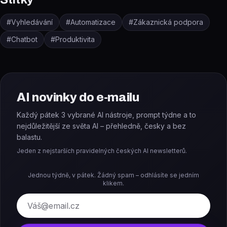
#
Vyhledávání
#
Automatizace
#
Zákaznická podpora
#
Chatbot
#
Produktivita
AI novinky do e-mailu
Každý pátek 3 vybrané AI nástroje, prompt týdne a to
nejdůležitější ze světa AI – přehledně, česky a bez
balastu.
Jeden z nejstarších pravidelných českých AI newsletterů.
Jednou týdně, v pátek. Žádný spam – odhlásíte se jedním
klikem.
E-mail