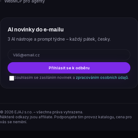
WebMCP pro agenty
AI novinky do e-mailu
3 AI nástroje a prompt týdne – každý pátek, česky.
E-mail
Přihlásit se k odběru
Souhlasím se zasíláním novinek a
zpracováním osobních údajů
.
©
2026
EJAJ s.r.o. – všechna práva vyhrazena.
Některé odkazy jsou affiliate. Podporujete tím provoz katalogu, cena pro
vás se nemění.