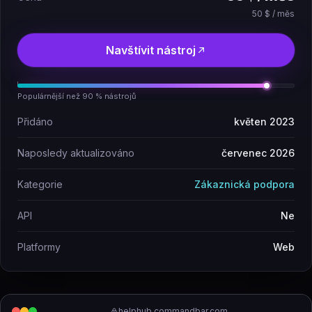
50 $ / měs
Navštívit nástroj
Populárnější než 90 % nástrojů
Přidáno
květen 2023
Naposledy aktualizováno
červenec 2026
Kategorie
Zákaznická podpora
API
Ne
Platformy
Web
helphub.commandbar.com