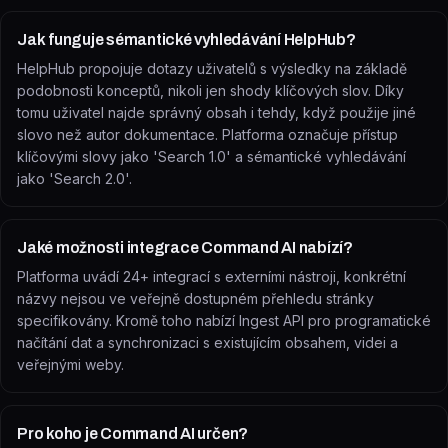
Jak funguje sémantické vyhledávání HelpHub?
HelpHub propojuje dotazy uživatelů s výsledky na základě
podobnosti konceptů, nikoli jen shody klíčových slov. Díky
tomu uživatel najde správný obsah i tehdy, když použije jiné
slovo než autor dokumentace. Platforma označuje přístup
klíčovými slovy jako 'Search 1.0' a sémantické vyhledávání
jako 'Search 2.0'.
Jaké možnosti integrace Command AI nabízí?
Platforma uvádí 24+ integrací s externími nástroji, konkrétní
názvy nejsou ve veřejně dostupném přehledu stránky
specifikovány. Kromě toho nabízí Ingest API pro programatické
načítání dat a synchronizaci s existujícím obsahem, videi a
veřejnými weby.
Pro koho je Command AI určen?