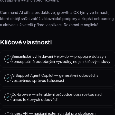
dostupném výtahu specifikovány.
Command AI cílí na produktové, growth a CX týmy ve firmách,
které chtějí snížit zátěž zákaznické podpory a zlepšit onboarding
a aktivaci uživatelů přímo v aplikaci. Rozhraní je anglické.
Klíčové vlastnosti
Sémantické vyhledávání HelpHub — propojuje dotazy s
konceptuálně podobnými výsledky, ne jen klíčovými slovy
AI Support Agent Copilot — generativní odpovědi s
vestavěnou správou halucinací
Co-browse — interaktivní průvodce obrazovkou nad
rámec textových odpovědí
Ingest API — načítání externích dat pro obohacení