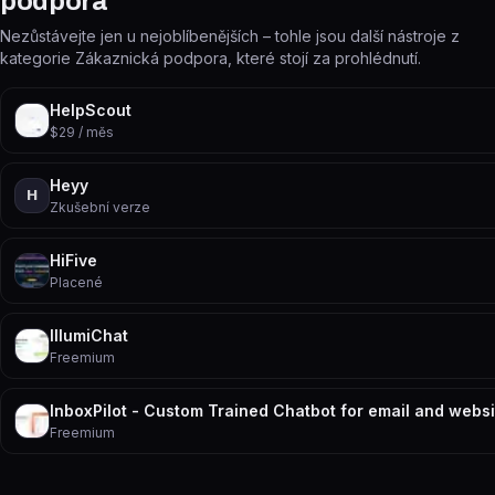
podpora
Nezůstávejte jen u nejoblíbenějších – tohle jsou další nástroje z
kategorie Zákaznická podpora, které stojí za prohlédnutí.
HelpScout
$29 / měs
Heyy
H
Zkušební verze
HiFive
Placené
IllumiChat
Freemium
InboxPilot - Custom Trained Chatbot for email and websi
Freemium