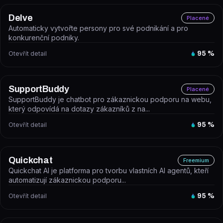
Delve
Placené
Automaticky vytvořte persony pro své podnikání a pro
konkurenční podniky.
Otevřít detail
95
%
SupportBuddy
Placené
SupportBuddy je chatbot pro zákaznickou podporu na webu,
který odpovídá na dotazy zákazníků z na...
Otevřít detail
95
%
Quickchat
Freemium
Quickchat AI je platforma pro tvorbu vlastních AI agentů, kteří
automatizují zákaznickou podporu...
Otevřít detail
95
%