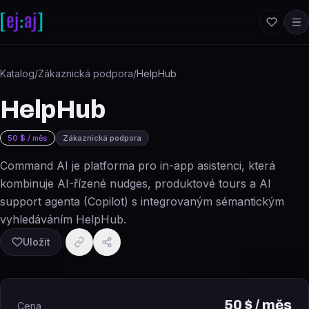
Přeskočit na obsah
Katalog
/
Zákaznická podpora
/
HelpHub
HelpHub
50 $ / měs
Zákaznická podpora
Command AI je platforma pro in-app asistenci, která
kombinuje AI-řízené nudges, produktové tours a AI
support agenta (Copilot) s integrovaným sémantickým
vyhledáváním HelpHub.
Uložit
50 $ / měs
Cena