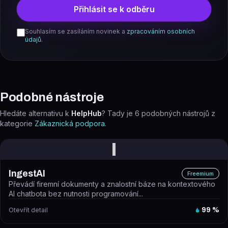
Přihlásit se k odběru
Souhlasím se zasíláním novinek a
zpracováním osobních
údajů
.
Podobné nástroje
Hledáte alternativu k
HelpHub
? Tady je
6
podobných nástrojů z
kategorie
Zákaznická podpora
.
I
IngestAI
Freemium
Převádí firemní dokumenty a znalostní báze na kontextového
AI chatbota bez nutnosti programování...
Otevřít detail
99
%