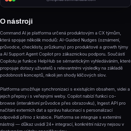
O nástroji
Command AI je platforma určená produktovým a CX týmům,
která spojuje několik modulů: AI-Guided Nudges (oznámení,
průvodce, checklisty, průzkumy) pro produktové a growth týmy
a AI Support Agent Copilot pro zákaznickou podporu. Součástí
Copilotu je funkce HelpHub se sémantickým vyhledáváním, které
propojuje dotazy uživatelů s relevantními výsledky na základě
podobnosti konceptů, nikoli jen shody klíčových slov.
Platforma umožňuje synchronizaci s existujícím obsahem, videi a
jejich přepisy i s veřejnými weby. Copilot nabízí funkci co-
browse (interaktivní průvodce přes obrazovku), Ingest API pro
načítání externích dat a správu halucinací s personalizací
odpovědí přímo z krabice. Platforma se integruje s externími
nástroji — důkaz uvádí 24+ integrací, konkrétní názvy nejsou v