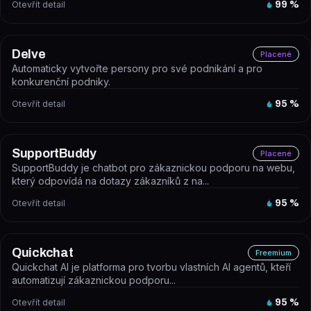
Otevřít detail
99
%
Delve
Placené
Automaticky vytvořte persony pro své podnikání a pro
konkurenční podniky.
Otevřít detail
95
%
SupportBuddy
Placené
SupportBuddy je chatbot pro zákaznickou podporu na webu,
který odpovídá na dotazy zákazníků z na...
Otevřít detail
95
%
Quickchat
Freemium
Quickchat AI je platforma pro tvorbu vlastních AI agentů, kteří
automatizují zákaznickou podporu...
Otevřít detail
95
%