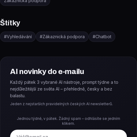
Zákaznická podpora
Štítky
#
Vyhledávání
#
Zákaznická podpora
#
Chatbot
AI novinky do e-mailu
Každý pátek 3 vybrané AI nástroje, prompt týdne a to
nejdůležitější ze světa AI – přehledně, česky a bez
balastu.
Jeden z nejstarších pravidelných českých AI newsletterů.
Jednou týdně, v pátek. Žádný spam – odhlásíte se jedním
klikem.
E-mail