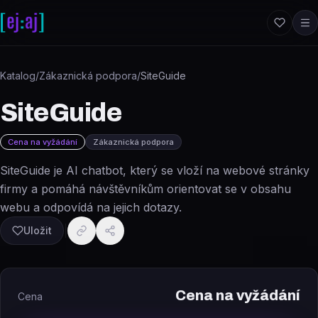
Přeskočit na obsah
Katalog
/
Zákaznická podpora
/
SiteGuide
SiteGuide
Cena na vyžádání
Zákaznická podpora
SiteGuide je AI chatbot, který se vloží na webové stránky
firmy a pomáhá návštěvníkům orientovat se v obsahu
webu a odpovídá na jejich dotazy.
Uložit
Cena na vyžádání
Cena