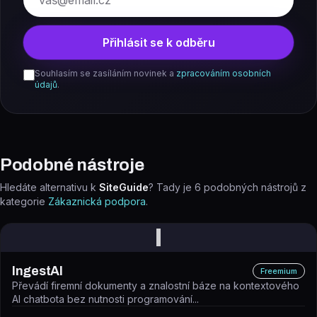
Přihlásit se k odběru
Souhlasím se zasíláním novinek a
zpracováním osobních
údajů
.
Podobné nástroje
Hledáte alternativu k
SiteGuide
? Tady je
6
podobných nástrojů z
kategorie
Zákaznická podpora
.
I
IngestAI
Freemium
Převádí firemní dokumenty a znalostní báze na kontextového
AI chatbota bez nutnosti programování...