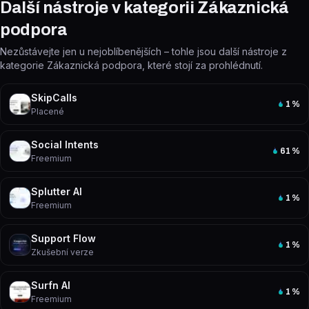
Další nástroje v kategorii Zákaznická
podpora
Nezůstávejte jen u nejoblíbenějších – tohle jsou další nástroje z
kategorie Zákaznická podpora, které stojí za prohlédnutí.
SkipCalls
1
%
Placené
Social Intents
61
%
Freemium
Splutter AI
1
%
Freemium
Support Flow
1
%
Zkušební verze
Surfn AI
1
%
Freemium