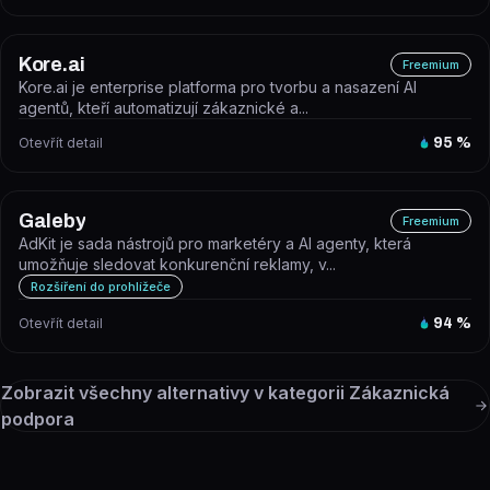
Kore.ai
Freemium
Kore.ai je enterprise platforma pro tvorbu a nasazení AI
agentů, kteří automatizují zákaznické a...
Otevřít detail
95
%
Galeby
Freemium
AdKit je sada nástrojů pro marketéry a AI agenty, která
umožňuje sledovat konkurenční reklamy, v...
Rozšíření do prohlížeče
Otevřít detail
94
%
Zobrazit všechny alternativy v kategorii
Zákaznická
podpora