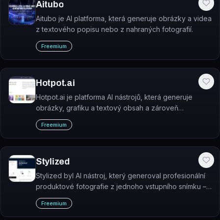
Aitubo
Aitubo je AI platforma, která generuje obrázky a videa
z textového popisu nebo z nahraných fotografií.
Freemium
Hotpot.ai
Hotpot.ai je platforma AI nástrojů, která generuje
obrázky, grafiku a textový obsah a zároveň
automatizuje úpravy fotografií.
Freemium
Stylized
Stylized byl AI nástroj, který generoval profesionální
produktové fotografie z jednoho vstupního snímku –
bez studia nebo postprodukce. Nástroj byl ke dni
Freemium
rešerše ukončen a není aktivně dostupný.