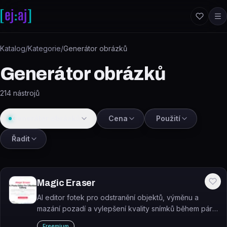
Přeskočit na obsah
Katalog
/
Kategorie
/
Generátor obrázků
Generátor obrázků
214
nástrojů
Generátor obrázků
Cena
Použití
Řadit
Magic Eraser
AI editor fotek pro odstranění objektů, výměnu a
mazání pozadí a vylepšení kvality snímků během pár
vteřin.
Freemium