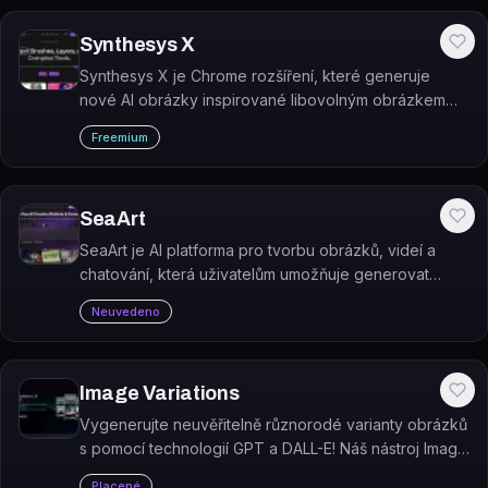
Synthesys X
Synthesys X je Chrome rozšíření, které generuje
nové AI obrázky inspirované libovolným obrázkem
nalezeným na webu.
Freemium
SeaArt
SeaArt je AI platforma pro tvorbu obrázků, videí a
chatování, která uživatelům umožňuje generovat
vizuální obsah pomocí umělé inteligence.
Neuvedeno
Image Variations
Vygenerujte neuvěřitelně různorodé varianty obrázků
s pomocí technologií GPT a DALL-E! Náš nástroj Image
Variations vám umožní vytvořit jedinečné a originální
Placené