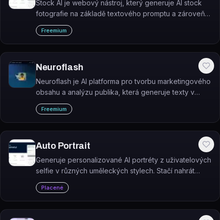
Stock AI je webový nástroj, který generuje AI stock
fotografie na základě textového promptu a zároveň
nabízí procházení existující knihovny AI snímků.
Freemium
Neuroflash
Neuroflash je AI platforma pro tvorbu marketingového
obsahu a analýzu publika, která generuje texty v
hlase značky a předpovídá jejich dopad před
Freemium
publikováním.
Auto Portrait
Generuje personalizované AI portréty z uživatelových
selfie v různých uměleckých stylech. Stačí nahrát
několik fotek, AI natrénuje model na tváři uživatele a
Placené
vytvoří portréty.