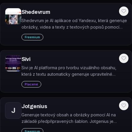
Shedevrum
Shedevrum je AI aplikace od Yandexu, která generuje
obrázky, videa a texty z textových popisů pomocí
vlastní neuronové sítě.
Freemium
Sivi
Sivi je AI platforma pro tvorbu vizuálního obsahu,
která z textu automaticky generuje upravitelné
bannery, reklamy a příspěvky na sociální sítě.
Placené
Jotgenius
J
Generuje textový obsah a obrázky pomocí AI na
základě předpřipravených šablon. Jotgenius je
platforma pro marketéry, tvůrce obsahu a firmy, kteří
Freemium