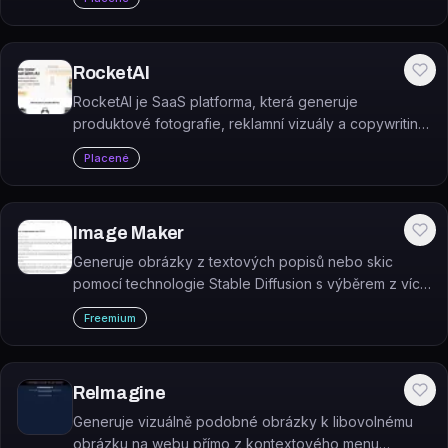
vizuální obsah, který okouzlí vaše…
RocketAI
RocketAI je SaaS platforma, která generuje
produktové fotografie, reklamní vizuály a copywriting
přesně odpovídající stylu e-commerce značky.
Placené
Image Maker
Generuje obrázky z textových popisů nebo skic
pomocí technologie Stable Diffusion s výběrem z více
než 1000 uměleckých stylů.
Freemium
ReImagine
Generuje vizuálně podobné obrázky k libovolnému
obrázku na webu přímo z kontextového menu