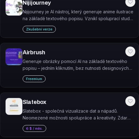
Nijijourney
Nijijourney je AI nástroj, který generuje anime ilustrace
na základě textového popisu. Vznikl spoluprací studií
Spellbrush a Midjourney.
Zkušební verze
Airbrush
Generuje obrázky pomocí AI na základě textového
popisu – jedním kliknutím, bez nutnosti designových
dovedností.
Freemium
Slatebox
Slatebox - společná vizualizace dat a nápadů.
Neomezené možnosti spolupráce a kreativity. Zdarma
dostupný plán s možností vylepšení. Generátor
6 $ / měs.
obrázků a produktivita v jednom.