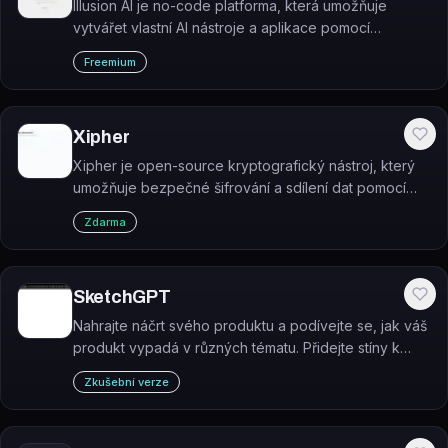
Illusion AI je no-code platforma, která umožňuje
vytvářet vlastní AI nástroje a aplikace pomocí
generativní umělé inteligence bez nutnosti
Freemium
programování.
Xipher
Xipher je open-source kryptografický nástroj, který
umožňuje bezpečné šifrování a sdílení dat pomocí
asymetrického šifrování odvozeného z hesla
Zdarma
příjemce.
SketchGPT
Nahrajte náčrt svého produktu a podívejte se, jak váš
produkt vypadá v různých tématu. Přidejte stíny k
náčrtu pro větší hloubku a rozměr, při zachování
Zkušební verze
čistého pozadí.