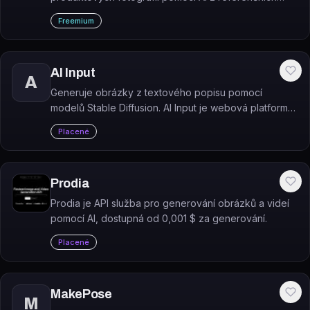
snímků a textového promptu, bez potřeby fyzického
Freemium
focení. Služba byla ke květnu 2025 ukončena.
AI Input
A
Generuje obrázky z textového popisu pomocí
modelů Stable Diffusion. AI Input je webová platforma,
která umožňuje vytvářet, prohlížet a spravovat AI-
Placené
generované obrázky přes prohlížeč i API.
Prodia
Prodia je API služba pro generování obrázků a videí
pomocí AI, dostupná od 0,001 $ za generování.
Placené
MakePose
M