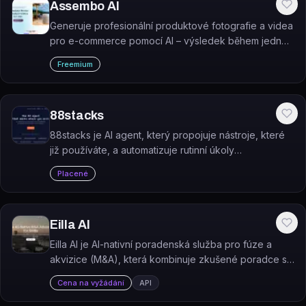
Assembo AI
Generuje profesionální produktové fotografie a videa
pro e-commerce pomocí AI – výsledek během jedné
minuty.
Freemium
88stacks
88stacks je AI agent, který propojuje nástroje, které
již používáte, a automatizuje rutinní úkoly
prostřednictvím přirozeného jazyka.
Placené
Eilla AI
Eilla AI je AI-nativní poradenská služba pro fúze a
akvizice (M&A), která kombinuje zkušené poradce s
automatizací pomocí AI pro malé a střední podniky.
Cena na vyžádání
API