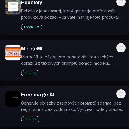
Pebblely
Pebblely je AI nástroj, který generuje profesionální
produktová pozadí – uživatel nahraje foto produktu a
AI automaticky odstraní původní pozadí a vytvoří
Freemium
nové včetně realistických stínů a odlesků.
MergeML
MergeML je nástroj pro generování realistických
obrázků z textových promptů pomocí modelu
StyleGAN2.
Zdarma
FreeImage.AI
Generuje obrázky z textových promptů zdarma, bez
registrace a bez vodoznaku. Využívá modely Stable
Diffusion, Flux Schnell, SDXL a další.
Zdarma