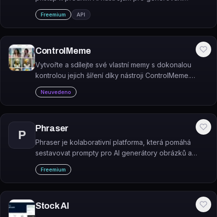
obrázků a videí pod jednou licencí.
Freemium
API
ControlMeme
Vytvořte a sdílejte své vlastní memy s dokonalou
kontrolou jejich šíření díky nástroji ControlMeme.
Zdarma si vytvoříte nezapomenutelné obrázky, které
Neuvedeno
rozesmějí všechny kolem vás.
Phraser
P
Phraser je kolaborativní platforma, která pomáhá
sestavovat prompty pro AI generátory obrázků a
generovat vizuální obsah z více než 35 AI modelů.
Freemium
Stock AI