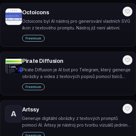
Octoicons
Octoicons byl AI nástroj pro generování vlastních SVG
ikon z textového promptu. Nástroj již není aktivní.
Freemium
Pirate Diffusion
Pirate Diffusion je AI bot pro Telegram, který generuje
obrázky a videa z textových popisů pomocí tisíců
modelů Stable Diffusion, FLUX, HiDream a dalších.
Freemium
Artssy
A
Generuje digitální obrázky z textových promptů
pomocí AI. Artssy je nástroj pro tvorbu vizuálů jedním
kliknutím, určený designérům, marketérům a tvůrcům
Freemium