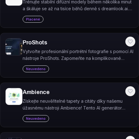
Trénujte stabilní difúzní modely během několika minut
a škáluje se až na tisíce běhů denně s dreamlook.ai.
Můžete trénovat například 1200 kroků za 3 minuty
Placené
nebo 10000 kroků za 15 minut.
ProShots
Vytvořte profesionální portrétní fotografie s pomocí AI
nástroje ProShots. Zapomeňte na komplikované
postprodukční úpravy, tento inteligentní software
Neuvedeno
udělá veškerou práci za vás.
Ambience
Získejte neuvěřitelné tapety a citáty díky našemu
úžasnému nástroji Ambience! Tento AI generátor
obrázků vám nabídne nekonečné množství
Neuvedeno
úchvatných tapet a inspirativních citátů.