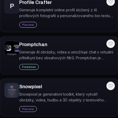
Profile Crafter
P
Generuje kompletní online profil složený z AI
profilových fotografií a personalizovaného bio textu
na základě fotek nahraných uživatelem.
Placené
Promptchan
Generuje AI obrázky, videa a umožňuje chat s virtuální
přítelkyní bez obsahových filtrů. Promptchan je
platforma pro tvorbu a přizpůsobení virtuální AI
Freemium
partnerky.
Snowpixel
Snowpixel je generativní toolkit, který vytváří
obrázky, videa, hudbu a 3D objekty z textového
popisu nebo obrázků.
Placené