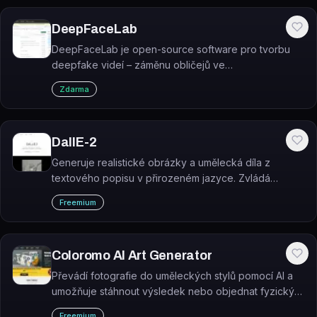
DeepFaceLab
DeepFaceLab je open-source software pro tvorbu
deepfake videí – záměnu obličejů ve
videozáznamech pomocí hlubokého učení.
Zdarma
DallE-2
Generuje realistické obrázky a umělecká díla z
textového popisu v přirozeném jazyce. Zvládá
kombinovat koncepty, atributy a styly.
Freemium
Coloromo AI Art Generator
Převádí fotografie do uměleckých stylů pomocí AI a
umožňuje stáhnout výsledek nebo objednat fyzický
tisk. Nabízí stovky stylů od tradiční malby po neon a
Freemium