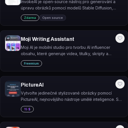
InvokeAI je open-source nástroj pro generování a
úpravu obrázků pomocí modelů Stable Diffusion,
určený k provozu lokálně na vlastním hardware.
Zdarma
Open source
Moji Writing Assistant
Moji AI je mobilní studio pro tvorbu AI influencer
obsahu, které generuje videa, titulky, skripty a
brandové materiály bez nutnosti natáčet se.
Freemium
PictureAI
Vytvořte jedinečné stylizované obrázky pomocí
PictureAI, nejnovějšího nástroje umělé inteligence. S
tímto revolučním nástrojem můžete snadno vytvářet
15 $
originální a zajímavé obrázky, které se budou…