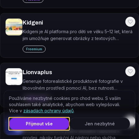
portrétů v různých stylech.
Kidgeni
Kidgeni je AI platforma pro děti ve věku 5–12 let, která
jim umožňuje generovat obrázky z textových
promptů, psát interaktivní příběhy a transformovat
Freemium
vlastní kresby do AI umění.
Lionvaplus
Generuje fotorealistické produktové fotografie v
libovolném prostředí pomocí AI, bez nutnosti
fyzického focení.
Používáme nezbytné cookies pro chod webu. S vaším
149 $ / měs.
souhlasem také analytické, abychom web vylepšovali.
Více v
zásadách ochrany údajů
.
Xno.ai
Přijmout vše
Jen nezbytné
Xno.ai je doménové jméno aktuálně nabízené k
prodeji, nikoliv funkční AI nástroj nebo služba.