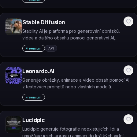
Stable Diffusion
Stability AI je platforma pro generování obrázků,
videa a dalšího obsahu pomocí generativní AI,
postavená na modelech řady Stable Diffusion.
Freemium
API
Leonardo.Ai
Generuje obrázky, animace a video obsah pomocí AI
z textových promptů nebo vlastních modelů.
Freemium
Lucidpic
Lucidpic generuje fotografie neexistujících lidí a
umožňuje jejich úpravu i animaci do krátkých videí —