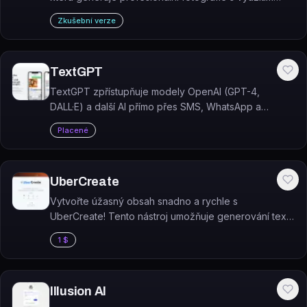
syntetických modelů bez nutnosti fyzického focení.
Zkušební verze
TextGPT
TextGPT zpřístupňuje modely OpenAI (GPT-4,
DALL·E) a další AI přímo přes SMS, WhatsApp a
iMessage bez nutnosti instalovat aplikaci.
Placené
UberCreate
Vytvořte úžasný obsah snadno a rychle s
UberCreate! Tento nástroj umožňuje generování textů
i obrázků, a to ve vašem vlastním jazyce.
1 $
Illusion AI