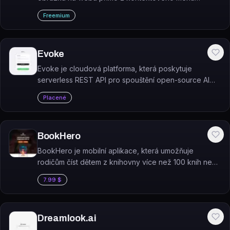
prohlížeče Chrome.
Freemium
Evoke
Evoke je cloudová platforma, která poskytuje
serverless REST API pro spouštění open-source AI
modelů bez nutnosti vlastní GPU infrastruktury.
Placené
BookHero
BookHero je mobilní aplikace, která umožňuje
rodičům číst dětem z knihovny více než 100 knih nebo
vytvořit vlastní personalizovanou knihu pomocí AI za
7.99 $
méně než 60 sekund.
Dreamlook.ai