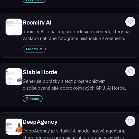
obsahu.
Roomify AI
Roomify AI je nástroj pro redesign interiérů, který na
základě nahrané fotografie místnosti a zvoleného
stylu vygeneruje nový vizuální návrh.
Freemium
Stable Horde
Generuje obrázky a text prostřednictvím
distribuované sítě dobrovolnických GPU. AI Horde
(Stable Horde) je bezplatná komunitní platforma,
Zdarma
která nevyžaduje vlastní hardware ani instalaci.
DeepAgency
DeepAgency je virtuální AI modelingová agentura,
která generuje profesionální fotografie s využitím