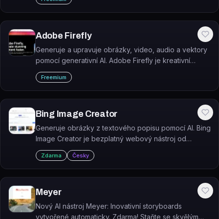
černobílé.
Adobe Firefly
Generuje a upravuje obrázky, video, audio a vektory
pomocí generativní AI. Adobe Firefly je kreativní
platforma, která kombinuje vlastní modely Adobe s
Freemium
partnerskými modely od Google, OpenAI, Kling AI,
ElevenLabs a dalších.
Bing Image Creator
Generuje obrázky z textového popisu pomocí AI. Bing
Image Creator je bezplatný webový nástroj od
Microsoftu postavený na modelu DALL·E.
Zdarma
Česky
Meyer
Nový AI nástroj Meyer: Inovativní storyboards
vytvořené automaticky. Zdarma! Staňte se skvělým