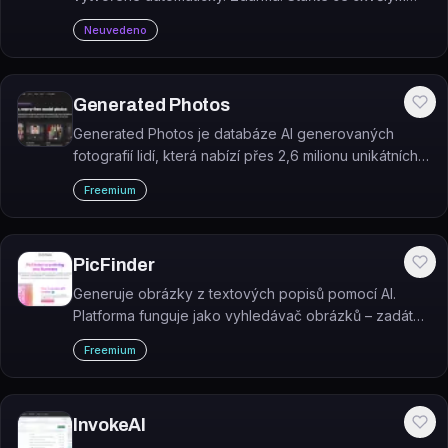
vypravěčem příběhů a generujte úžasné obrázky.
Neuvedeno
#storyteller #imagegenerator
Generated Photos
Generated Photos je databáze AI generovaných
fotografií lidí, která nabízí přes 2,6 milionu unikátních
tváří a 167 tisíc celých postav bez autorských práv.
Freemium
PicFinder
Generuje obrázky z textových popisů pomocí AI.
Platforma funguje jako vyhledávač obrázků – zadáte
prompt a nástroj vytvoří neomezené varianty.
Freemium
InvokeAI