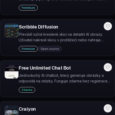
vše na jednom místě.
Freemium
Scribble Diffusion
Převádí ručně kreslené skici na detailní AI obrazy.
Uživatel nakreslí skicu v prohlížeči nebo nahraje
obrázek, přidá textový prompt a nástroj vygeneruje
Freemium
Open source
výsledný obraz.
Free Unlimited Chat Bot
Jednoduchý AI chatbot, který generuje obrázky a
odpovídá na otázky. Funguje zdarma bez registrace
přímo v prohlížeči.
Zdarma
Craiyon