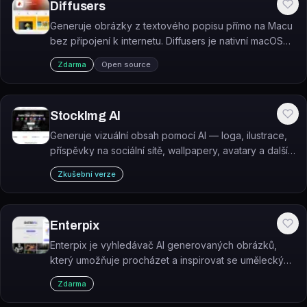
Diffusers
Generuje obrázky z textového popisu přímo na Macu
bez připojení k internetu. Diffusers je nativní macOS
aplikace od Hugging Face využívající modely Stable
Zdarma
Open source
Diffusion optimalizované přes Core ML.
StockImg AI
Generuje vizuální obsah pomocí AI — loga, ilustrace,
příspěvky na sociální sítě, wallpapery, avatary a další
grafické formáty.
Zkušební verze
Enterpix
Enterpix je vyhledávač AI generovaných obrázků,
který umožňuje procházet a inspirovat se uměleckými
díly vytvořenými nástroji jako Midjourney, DALL·E,
Zdarma
Stable Diffusion nebo NovelAI.