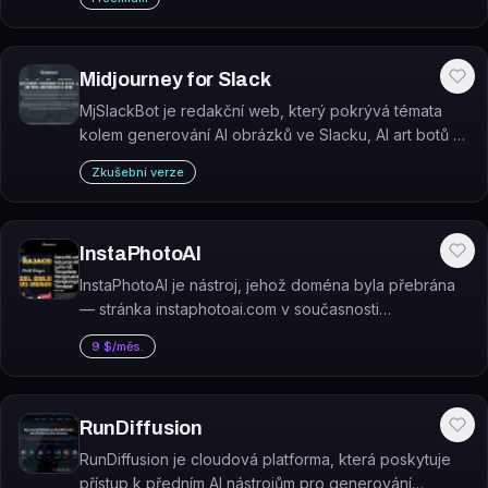
potřebují rychle vytvářet blogy, reklamy, příspěvky na
sociální sítě nebo popisy produktů.
Midjourney for Slack
MjSlackBot je redakční web, který pokrývá témata
kolem generování AI obrázků ve Slacku, AI art botů a
nástrojů pro kreativní týmové workflow.
Zkušební verze
InstaPhotoAI
InstaPhotoAI je nástroj, jehož doména byla přebrána
— stránka instaphotoai.com v současnosti
nezobrazuje žádný AI nástroj, ale indonéský loterijní
9 $/měs.
web.
RunDiffusion
RunDiffusion je cloudová platforma, která poskytuje
přístup k předním AI nástrojům pro generování