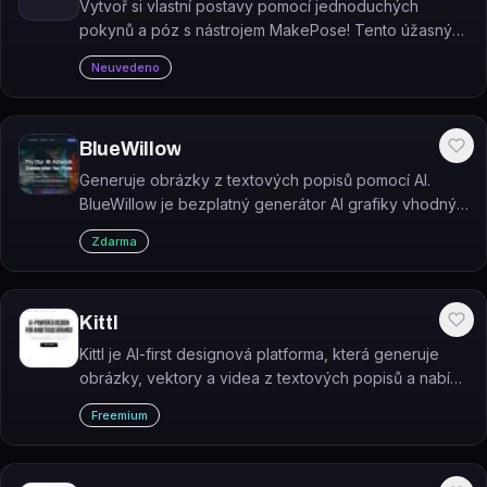
Vytvoř si vlastní postavy pomocí jednoduchých
pokynů a póz s nástrojem MakePose! Tento úžasný
nástroj umožňuje vytvářet vlastní postavy podle tvých
Neuvedeno
představ. A to všechno zcela zdarma!
BlueWillow
Generuje obrázky z textových popisů pomocí AI.
BlueWillow je bezplatný generátor AI grafiky vhodný
pro loga, postavy, digitální umění i fotorealistické
Zdarma
snímky.
Kittl
Kittl je AI-first designová platforma, která generuje
obrázky, vektory a videa z textových popisů a nabízí
profesionální nástroje pro tvorbu brandingu, merche,
Freemium
tiskovin a obsahu na sociální sítě.