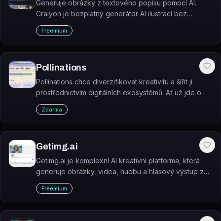
Generuje obrázky z textového popisu pomocí AI.
Craiyon je bezplatný generátor AI ilustrací bez
nutnosti registrace.
Freemium
Pollinations
Pollinations chce diverzifikovat kreativitu a šířit ji
prostřednictvím digitálních ekosystémů. Ať už jde o
obraz, video nebo zvuk, zveme lidi, aby si pomocí
Zdarma
umělé inteligence představovali nové…
Getimg.ai
Getimg.ai je komplexní AI kreativní platforma, která
generuje obrázky, videa, hudbu a hlasový výstup z
textového popisu v jednom rozhraní.
Freemium