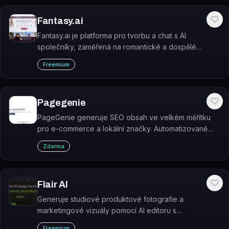
Fantasy.ai
Fantasy.ai je platforma pro tvorbu a chat s AI
společníky, zaměřená na romantické a dospělé
interakce.
Freemium
Pagegenie
PageGenie generuje SEO obsah ve velkém měřítku
pro e-commerce a lokální značky. Automatizovaně
publikuje blogové články a produktové stránky
Zdarma
optimalizované pro vyhledávače.
Flair AI
Generuje studiové produktové fotografie a
marketingové vizuály pomocí AI editoru s
přetahováním prvků.
Freemium