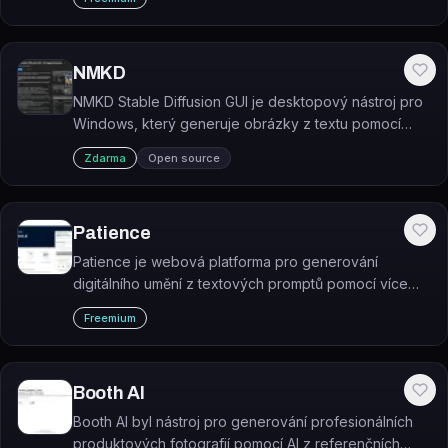
NMKD
NMKD Stable Diffusion GUI je desktopový nástroj pro
Windows, který generuje obrázky z textu pomocí
Stable Diffusion přímo na GPU uživatele.
Zdarma
Open source
Patience
Patience je webová platforma pro generování
digitálního umění z textových promptů pomocí více
než 30 AI modelů. Platforma je v současnosti
Freemium
označována jako neaktivní (shutdown).
Booth AI
Booth AI byl nástroj pro generování profesionálních
produktových fotografií pomocí AI z referenčních