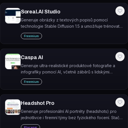
Soreal.AI Studio
Generuje obrázky z textových popisů pomocí
technologie Stable Diffusion 1.5 a umožňuje trénovat
vlastní AI modely na základě nahraných fotografií.
Freemium
Caspa AI
Generuje ultra-realistické produktové fotografie a
infografiky pomocí AI, včetně záběrů s lidskými
modely.
Freemium
Headshot Pro
Generuje profesionální AI portréty (headshots) pro
jednotlivce i firemní týmy bez fyzického focení. Stačí
nahrát 1–3 selfie a nástroj vytvoří 50+ studiových
Placené